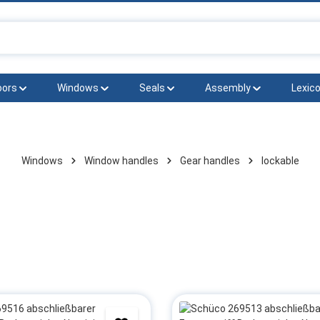
oors
Windows
Seals
Assembly
Lexico
Windows
Window handles
Gear handles
lockable