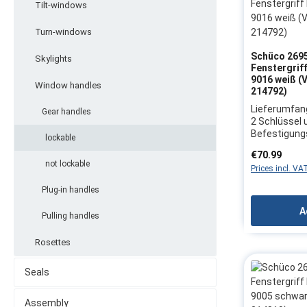
Tilt-windows
Turn-windows
Schüco 2695
Skylights
Fenstergrif
9016 weiß (
Window handles
214792)
Lieferumfang 
Gear handles
2 Schlüssel 
Befestigun
lockable
Farbe: RAL 9
Regular price
€70.99
Aluminium Ge
not lockable
Prices incl. VA
N-Richtung: 
öffnenden Fe
Plug-in handles
rechter Seit
rechts: Griff
A
Pulling handles
öffnend)Gab
mmBefestig
Rosettes
mmabschließ
Verschlussst
abgeschloss
Seals
Betätigungs
Firma: Schüc
Assembly
269516Vorgä