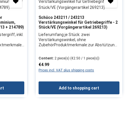
er
Schüco 243211 / 243213
uminium,
Verstärkungswinkel für Getriebegriffe - 2
513 + 214789)
Stück/VE (Vorgängerartikel 269213)
ergriff, inkl.
Lieferumfang je Stück: zwei
Verstärkungswinkel, ohne
ktmerkmale:
ZubehörProduktmerkmale:zur Abstützung
der Getriebegriffe bei Umrüstung auf neue
schließend DI
Getriebegriffgeneration passend zu Artikel:
Content:
2 piece(s)
(€2.50 / 1 piece(s))
ei nach innen
26950926951026951226951326951426951
Regular price:
€4.99
riff auf
6Herstellerangaben:Firma:
nendDIN
SchücoHerstellerartikel: 243211 / 243213
Prices incl. VAT plus shipping costs
 nach rechts
(VE = 10)Vorgängerartikel:
269213Hinweis: Wir empfehlen, das
0
Austauschen von Beschlagteilen sowie das
art
Add to shopping cart
Justieren des Fensters/der Tür durch eine
bei
Fachkraft vornehmen zu lassen
de
llerangaben:
13 +
, das
en sowie das