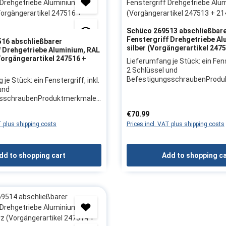
Schüco 269513 abschließbar
Fenstergriff Drehgetriebe Al
16 abschließbarer
silber (Vorgängerartikel 247
f Drehgetriebe Aluminium, RAL
Vorgängerartikel 247516 +
Lieferumfang je Stück: ein Fenst
2 Schlüssel und
BefestigungsschraubenProdu
je Stück: ein Fenstergriff, inkl.
Farbe: silberMaterial:
und
Aluminium Getriebegriff gleich
gsschraubenProduktmerkmale:
N-Richtung: links oder recht(b
016, weißMaterial:
:
Regular price:
€70.99
öffnenden FensternDIN links: G
triebegriff gleichschließendDI
T plus shipping costs
rechter Seite / nach links öff
Prices incl. VAT plus shipping costs
links oder recht(bei nach innen
rechts: Griff auf linker Seite /
nsternDIN links: Griff auf
öffnend)Gabelvorstand: 24
e / nach links öffnendDIN
mmBefestigungsabstand: 10
 auf linker Seite / nach rechts
dd to shopping cart
Add to shopping c
mmabschließbar in Kipp- und
elvorstand: 24
Verschlussstellungverhindert 
ungsabstand: 100
abgeschlossenen Fenstern je
bar in Kipp- und
BetätigungsmöglichkeitHerste
ellungverhindert bei
Firma: SchücoHerstellerartikel:
enen Fenstern jede
269513Vorgängerartikel: 2475
möglichkeitHerstellerangaben:
214789Hinweis: Wir empfehlen
oHerstellerartikel:
Austauschen von Beschlagteil
ngerartikel: 247516 +