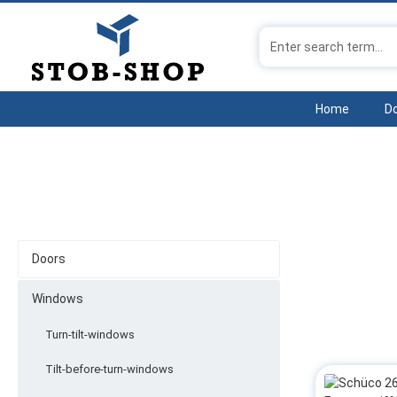
p to main content
Skip to search
Skip to main navigation
Home
D
Doors
Windows
Turn-tilt-windows
Tilt-before-turn-windows