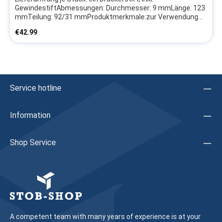
GewindestiftAbmessungen: Durchmesser: 9 mmLänge: 123
mmTeilung: 92/31 mmProduktmerkmale:zur Verwendung
von Türdrückern außen und Panikstange innen in geteilter
Regular price:
€42.99
AusführungHerstellerangaben:Firma:
SchücoHerstellerartikel: 239794 Hinweis: Wir empfehlen,
das Austauschen von Beschlagteilen sowie das Justieren
des Fensters/der Tür durch eine Fachkraft vornehmen zu
lassen
Service hotline
Information
Shop Service
A competent team with many years of experience is at your