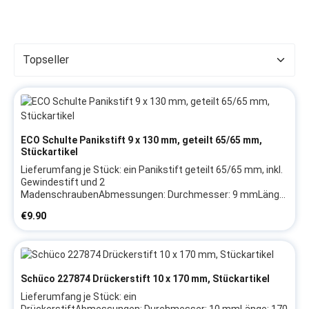
ECO Schulte Panikstift 9 x 130 mm, geteilt 65/65 mm,
Stückartikel
Lieferumfang je Stück: ein Panikstift geteilt 65/65 mm, inkl.
Gewindestift und 2
MadenschraubenAbmessungen: Durchmesser: 9 mmLänge:
130 mmTeilung: 65/65 mmProduktmerkmale:mit
Regular price:
€9.90
Längsnut in geteilter AusführungHerstellerangaben:Firma:
ECOHerstellerartikel: 5030011935Hinweis: Wir empfehlen,
das Austauschen von Beschlagteilen sowie das Justieren
des Fensters/der Tür durch eine Fachkraft vornehmen zu
lassen
Schüco 227874 Drückerstift 10 x 170 mm, Stückartikel
Lieferumfang je Stück: ein