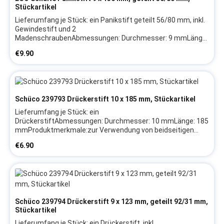
Stückartikel
Lieferumfang je Stück: ein Panikstift geteilt 56/80 mm, inkl.
Gewindestift und 2
MadenschraubenAbmessungen: Durchmesser: 9 mmLänge:
136 mmTeilung: 56/80 mmProduktmerkmale:mit
Regular price:
€9.90
Längsnut in geteilter AusführungHerstellerangaben:Firma:
ECOHerstellerartikel: 109018294300030Hinweis: Wir
empfehlen, das Austauschen von Beschlagteilen sowie das
Justieren des Fensters/der Tür durch eine Fachkraft
vornehmen zu lassen
Schüco 239793 Drückerstift 10 x 185 mm, Stückartikel
Lieferumfang je Stück: ein
DrückerstiftAbmessungen: Durchmesser: 10 mmLänge: 185
mmProduktmerkmale:zur Verwendung von beidseitigen
Türdrückernin durchgehender
Regular price:
€6.90
AusführungHerstellerangaben:Firma:
SchücoHerstellerartikel: 239793Hinweis: Wir empfehlen, das
Austauschen von Beschlagteilen sowie das Justieren des
Fensters/der Tür durch eine Fachkraft vornehmen zu lassen
Schüco 239794 Drückerstift 9 x 123 mm, geteilt 92/31 mm,
Stückartikel
Lieferumfang je Stück: ein Drückerstift, inkl.