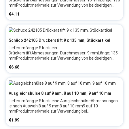
DrückerstiftAbmessungen: Durchmesser: 10 mmLänge: 170
mmProduktmerkmale:zur Verwendung von beidseitigen
Türdrückernin durchgehender
Regular price:
€4.11
AusführungHerstellerangaben:Firma:
SchücoHerstellerartikel: 227874Hinweis: Wir empfehlen, das
Austauschen von Beschlagteilen sowie das Justieren des
Fensters/der Tür durch eine Fachkraft vornehmen zu lassen
Schüco 242105 Drückerstift 9 x 135 mm, Stückartikel
Lieferumfang je Stück: ein
DrückerstiftAbmessungen: Durchmesser: 9 mmLänge: 135
mmProduktmerkmale:zur Verwendung von beidseitigen
Türdrückernin durchgehender
Regular price:
€6.68
AusführungHerstellerangaben:Firma:
SchücoHerstellerartikel: 242105Hinweis: Wir empfehlen, das
Austauschen von Beschlagteilen sowie das Justieren des
Fensters/der Tür durch eine Fachkraft vornehmen zu lassen
Ausgleichshülse 8 auf 9 mm, 8 auf 10 mm, 9 auf 10 mm
Lieferumfang je Stück: eine AusgleichshülseAbmessungen:
je nach Auswahl8 auf 9 mm8 auf 10 mm9 auf 10
mmProduktmerkmale:zur Verwendung bei
unterschiedlichen Größen von Schlossnuss und
Regular price:
€1.99
Drückerstiftwird einfach auf Drückervierkantstift
aufgesteckt, um Differenz