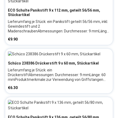
lassen
ECO Schulte Panikstift 9 x 112 mm, geteilt 56/56 mm,
Stückartikel
Lieferumfang je Stück: ein Panikstift geteilt 56/56 mm, inkl.
Gewindestift und 2
MadenschraubenAbmessungen: Durchmesser: 9 mmLänge:
112 mmTeilung: 56/56 mmProduktmerkmale:mit
Regular price:
€9.90
Längsnut in geteilter AusführungHerstellerangaben:Firma:
ECOHerstellerartikel: 5030011838Hinweis: Wir empfehlen,
das Austauschen von Beschlagteilen sowie das Justieren
des Fensters/der Tür durch eine Fachkraft vornehmen zu
lassen
Schüco 238386 Drückerstift 9 x 60 mm, Stückartikel
Lieferumfang je Stück: ein
DrückerstiftAbmessungen: Durchmesser: 9 mmLänge: 60
mmProduktmerkmale:zur Verwendung von Griffstangen
außen und Türdrückern in gekröpfter Ausführung innenin
Regular price:
€6.30
durchgehender AusführungHerstellerangaben:Firma:
SchücoHerstellerartikel: 238386Hinweis: Wir empfehlen, das
Austauschen von Beschlagteilen sowie das Justieren des
Fensters/der Tür durch eine Fachkraft vornehmen zu lassen
ECO Schulte Panikstift 9 x 136 mm, geteilt 56/80 mm,