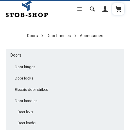
Shoppi
Skip to main content
Doors
Door handles
Accessories
Doors
Door hinges
Door locks
Electric door strikes
Door handles
Door lever
Door knobs