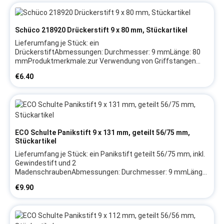
auszugleichenHerstellerangaben:Firma: Wilhelm
BrandHinweis: Wir empfehlen, das Austauschen von
Beschlagteilen sowie das Justieren des Fensters/der Tür
Schüco 218920 Drückerstift 9 x 80 mm, Stückartikel
durch eine Fachkraft vornehmen zu lassen
Lieferumfang je Stück: ein
DrückerstiftAbmessungen: Durchmesser: 9 mmLänge: 80
mmProduktmerkmale:zur Verwendung von Griffstangen
außen und Türdrückern in gerader Ausführung innenin
Regular price:
€6.40
durchgehender AusführungHerstellerangaben:Firma:
SchücoHerstellerartikel: 218920Hinweis: Wir empfehlen, das
Austauschen von Beschlagteilen sowie das Justieren des
Fensters/der Tür durch eine Fachkraft vornehmen zu lassen
ECO Schulte Panikstift 9 x 131 mm, geteilt 56/75 mm,
Stückartikel
Lieferumfang je Stück: ein Panikstift geteilt 56/75 mm, inkl.
Gewindestift und 2
MadenschraubenAbmessungen: Durchmesser: 9 mmLänge:
131 mmTeilung: 56/75 mmProduktmerkmale:mit
Regular price:
€9.90
Längsnut in geteilter AusführungHerstellerangaben:Firma:
ECOHerstellerartikel: 5030011862Hinweis: Wir empfehlen,
das Austauschen von Beschlagteilen sowie das Justieren
des Fensters/der Tür durch eine Fachkraft vornehmen zu