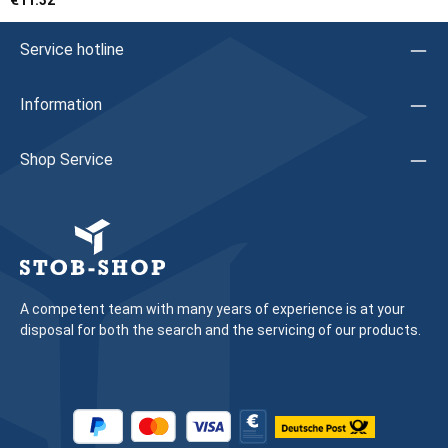
€11.32
verwenden Dichtungstypen:TYP 1: Dichtung mit einer dicken
Nase TYP 2: Dichtung mit zwei dicken Nasen,
unterschiedliche Länge TYP 3: Dichtung mit zwei dünnen
Service hotline
Nasen, gleiche Länge Artikelauswahl TYP 1: bei Fugen mit
einer Tiefe von Profil bis Glas zwischen 3 - 4 mm (Kernfarbe
grün): 284824 5 - 6 mm (Kernfarbe blau): 284825 7 - 8 mm
Information
(Kernfarbe braun): 284826 Montagehinweis:In der Mitte des
oberen Verglasungsbereiches mit dem Einziehen der
Dichtung beginnen, Dichtung dabei zu den Seiten hin leicht
Shop Service
stauchen und nach erfolgter Montage Dichtungsenden mit
Kleber verkleben. Herstellerangaben:Firma:
SchücoHerstellerartikel: 284824 /
284825 / 284826Hinweis: Wir empfehlen, das Austauschen
von Beschlagteilen sowie das Justieren des Fensters/der Tür
durch eine Fachkraft vornehmen zu lassen
A competent team with many years of experience is at your
disposal for both the search and the servicing of our products.