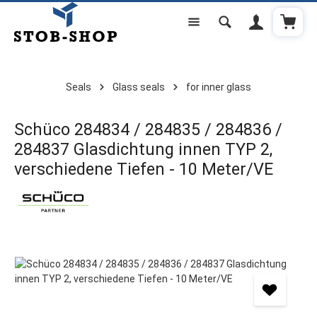
Shoppi
Skip to main content
Seals
Glass seals
for inner glass
Schüco 284834 / 284835 / 284836 /
284837 Glasdichtung innen TYP 2,
verschiedene Tiefen - 10 Meter/VE
Skip image gallery