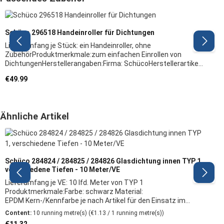
Schüco 296518 Handeinroller für Dichtungen
Lieferumfang je Stück: ein Handeinroller, ohne
ZubehörProduktmerkmale:zum einfachen Einrollen von
DichtungenHerstellerangaben:Firma: SchücoHerstellerartikel:
298518Hinweis: Wir empfehlen, das Austauschen von
Regular price:
€49.99
Beschlagteilen sowie das Justieren des Fensters/der Tür
durch eine Fachkraft vornehmen zu lassen
Skip product gallery
Ähnliche Artikel
Schüco 284824 / 284825 / 284826 Glasdichtung innen TYP 1,
verschiedene Tiefen - 10 Meter/VE
Lieferumfang je VE: 10 lfd. Meter von TYP 1
Produktmerkmale:Farbe: schwarz Material:
EPDM Kern-/Kennfarbe je nach Artikel für den Einsatz im
Innenbereich zur Abdichtung zwischen Aluminiumprofil und
Content:
10 running metre(s)
(€1.13 / 1 running metre(s))
Glas (innen) Dichtung zum Stecken bzw. Dichtungseinroller
Regular price: