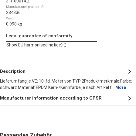
3-1-00014.2
Manufacturer product ID:
284836
Weight:
0.998 kg
Legal guarantee of conformity
Show EU harmonised notice
Description
Lieferumfang je VE: 10 lfd. Meter von TYP 2Produktmerkmale:Farbe:
schwarz Material: EPDM Kern-/Kennfarbe je nach Artikel f…
More
Manufacturer information according to GPSR
Skip product gallery
Passendes Zubehör