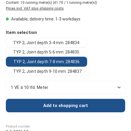
Content:
10 running metre(s)
(€1.70 / 1 running metre(s))
Prices incl. VAT plus shipping costs
Available, delivery time: 1-3 workdays
Select
Item selection
TYP 2, Joint depth 3-4 mm: 284834
TYP 2, Joint depth 5-6 mm: 284835
TYP 2, Joint depth 7-8 mm: 284836
TYP 2, Joint depth 9-10 mm: 284837
Product Quantity: Enter the desired amount or use t
Add to shopping cart
Product number: