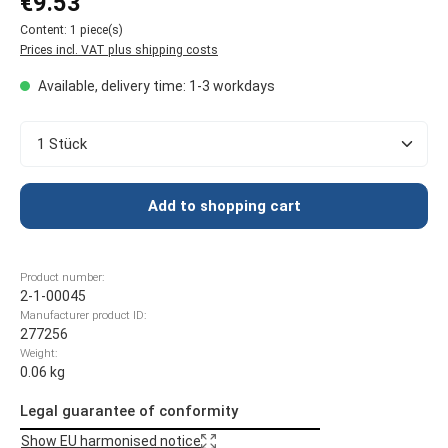
€9.53
Content:
1 piece(s)
Prices incl. VAT plus shipping costs
Available, delivery time: 1-3 workdays
Product Quantity: Enter the desired amount or use t
Add to shopping cart
Product number:
2-1-00045
Manufacturer product ID:
277256
Weight:
0.06 kg
Legal guarantee of conformity
Show EU harmonised notice