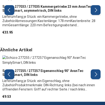
Schüco 277033 / 277035 Kammergetriebe 23 mm AvanTec
SimplySmart, asymmetrisch, DIN links
Lieferumfang je Stück: ein Kammergetriebe, ohne
ZubehörAbmessungen:Kastenlänge: 178 mmKastenbreite: 28
mmGesamtlänge: 220 mm Befestigungsabstand
Riegelstange: 200 mmBefestigungsabstand Griffrosette: 23
Regular price:
€33.95
mmProduktmerkmale: DIN-Richtung: links(bei nach innen
öffnenden Fenstern: Griff auf rechter Seite / nach links
öffnend)Befestigungsabstand: 23 mmeinschwenkbarfür
Schüco Steckgriffe und
Skip product gallery
Ähnliche Artikel
Befestigungsrosetten ACHTUNG: Dieses Produkt gehört zum
neueren Beschlagsystem "AvanTec SimplySmart" (Baujahr
ab 2013) und ist bei Schüco nur mit diesem System
kompatibel. Zum Austausch der Kammergetriebe wird hierbei
zudem die passende Riegelstangen-
Schüco 277255 / 277257 Eigenanschlag 90° AvanTec
Demontagezange (289454) benötigt.Herstellerangaben:
SimplySmart, DIN links
Firma: Schüco Herstellerartikel: 277033 / 277035 (VE =
10) Hinweis: Wir empfehlen, das Austauschen von
Lieferumfang je Stück: ein Eigenschlag, ohne
Beschlagteilen sowie das Justieren des Fensters/der Tür
ZubehörProduktmerkmale: DIN-Richtung: links (bei nach innen
durch eine Fachkraft vornehmen zu lassen
öffnenden Fenstern: Griff auf rechter Seite / nach links
öffnend)maximales Flügelgewicht 130 kg für Dreh-Kipp-
Regular price:
€9.53
Fenster, Kipp-vor-Dreh-Fenster und Dreh-
Fenster Herstellerangaben: Firma: Schüco Herstellerartikel: