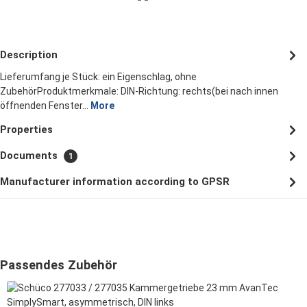
Description
Lieferumfang je Stück: ein Eigenschlag, ohne
ZubehörProduktmerkmale: DIN-Richtung: rechts(bei nach innen
öffnenden Fenster…
More
Properties
Documents
1
Manufacturer information according to GPSR
Skip product gallery
Passendes Zubehör