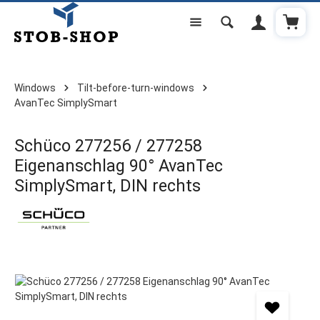
Shoppi
Skip to main content
Windows
Tilt-before-turn-windows
AvanTec SimplySmart
Schüco 277256 / 277258
Eigenanschlag 90° AvanTec
SimplySmart, DIN rechts
Skip image gallery