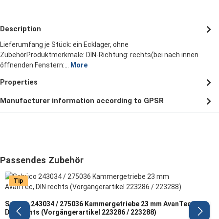
Description
Lieferumfang je Stück: ein Ecklager, ohne
ZubehörProduktmerkmale: DIN-Richtung: rechts(bei nach innen
öffnenden Fenstern:…
More
Properties
Manufacturer information according to GPSR
Skip product gallery
Passendes Zubehör
Tip
Schüco 243034 / 275036 Kammergetriebe 23 mm AvanTec,
DIN rechts (Vorgängerartikel 223286 / 223288)