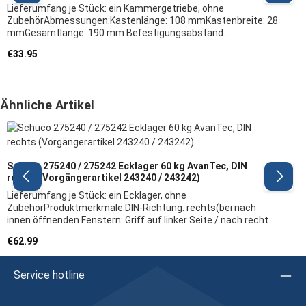
Lieferumfang je Stück: ein Kammergetriebe, ohne
ZubehörAbmessungen:Kastenlänge: 108 mmKastenbreite: 28
mmGesamtlänge: 190 mm Befestigungsabstand
Riegelstange: 175 mmBefestigungsabstand Griffrosette: 23
Regular price:
€33.95
mmProduktmerkmale: DIN-Richtung: rechts(bei nach innen
öffnenden Fenstern: Griff auf linker Seite / nach rechts
öffnend)Befestigungsabstand: 23 mmeinschwenkbar für
Schüco Steckgriffe und
Skip product gallery
Ähnliche Artikel
BefestigungsrosettenHerstellerangaben: Firma: Schüco
Herstellerartikel: 243034 / 275036 (VE = 20)Vorgängerartikel:
223286 / 223288 Hinweis: Wir empfehlen, das Austauschen
von Beschlagteilen sowie das Justieren des Fensters/der Tür
durch eine Fachkraft vornehmen zu lassen
Schüco 275240 / 275242 Ecklager 60 kg AvanTec, DIN
rechts (Vorgängerartikel 243240 / 243242)
Lieferumfang je Stück: ein Ecklager, ohne
ZubehörProduktmerkmale:DIN-Richtung: rechts(bei nach
innen öffnenden Fenstern: Griff auf linker Seite / nach rechts
öffnend)nicht verstellbar Flügelgewicht: max. 60 kg für Dreh-
Regular price:
€62.99
Fenster Herstellerangaben:Firma: Schüco Herstellerartikel:
275240 / 275242 (VE = 25) Vorgängerartikel 243240 /
243242Hinweis: Wir empfehlen, das Austauschen von
Service hotline
Beschlagteilen sowie das Justieren des Fensters/der Tür
durch eine Fachkraft vornehmen zu lassen