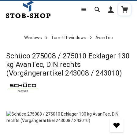
Shoppi
Skip to main content
Windows
Turn-tilt-windows
AvanTec
Schüco 275008 / 275010 Ecklager 130
kg AvanTec, DIN rechts
(Vorgängerartikel 243008 / 243010)
Skip image gallery