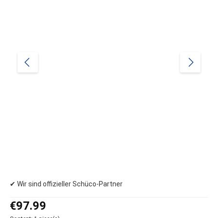
✔ Wir sind offizieller Schüco-Partner
Regular price:
€97.99