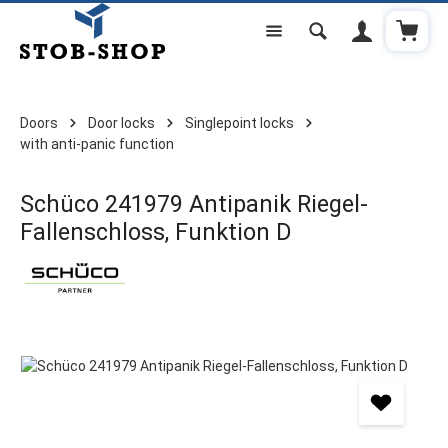
Shoppi
Skip to main content
Doors
Door locks
Singlepoint locks
with anti-panic function
Schüco 241979 Antipanik Riegel-
Fallenschloss, Funktion D
Skip image gallery