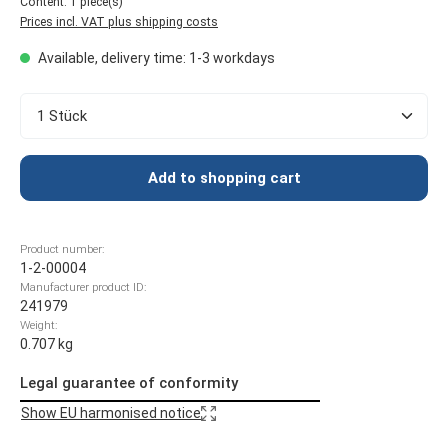
Content:
1 piece(s)
Prices incl. VAT plus shipping costs
Available, delivery time: 1-3 workdays
Product Quantity: Enter the desired amount or use t
Add to shopping cart
Product number:
1-2-00004
Manufacturer product ID:
241979
Weight:
0.707 kg
Legal guarantee of conformity
Show EU harmonised notice