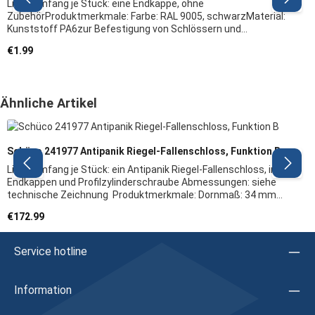
Lieferumfang je Stück: eine Endkappe, ohne
ZubehörProduktmerkmale: Farbe: RAL 9005, schwarzMaterial:
Kunststoff PA6zur Befestigung von Schlössern und
Schließplatten mit U-StulpHerstellerangaben: Firma: Schüco
Regular price:
€1.99
Herstellerartikel: 239735Hinweis: Wir empfehlen, das
Austauschen von Beschlagteilen sowie das Justieren des
Fensters/der Tür durch eine Fachkraft vornehmen zu lassen
Skip product gallery
Ähnliche Artikel
Schüco 241977 Antipanik Riegel-Fallenschloss, Funktion B
Lieferumfang je Stück: ein Antipanik Riegel-Fallenschloss, inkl.
Endkappen und Profilzylinderschraube Abmessungen: siehe
technische Zeichnung Produktmerkmale: Dornmaß: 34 mm
Drückernuss: 9 mm DIN-Richtung: links oder rechts
Regular price:
€172.99
Öffnungsrichtung: innen oder außen öffnend Stulp: U-Stulp,
INOX Panikfunktion: BZulassung: EN 179 EN 1125
Verriegelungsart: Einfachverriegelung Selbstverriegelung:
Service hotline
nein Überwachung: nein Weitere Merkmale: 1-tourig Falle
und Riegel vernickelt Fluchtrichtung umlegbar Panikfunktion
B:UmschaltfunktionDie abgesperrte Tür kann von innen
Information
immer über die Panikfunktion geöffnet werden. Der äußere
Drücker ist in der Regel ausgekuppelt in Leerlauffunktion.