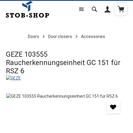
Shoppi
Skip to main content
Doors
Door closers
Accessories
GEZE 103555
Raucherkennungseinheit GC 151 für
RSZ 6
Skip image gallery