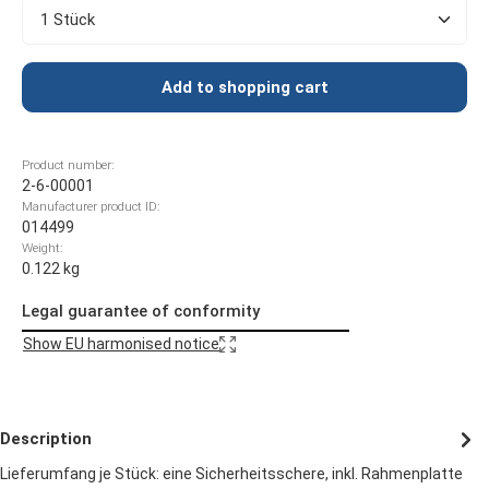
Product Quantity: Enter the desired amount or use t
Add to shopping cart
Product number:
2-6-00001
Manufacturer product ID:
014499
Weight:
0.122 kg
Legal guarantee of conformity
Show EU harmonised notice
Description
Lieferumfang je Stück: eine Sicherheitsschere, inkl. Rahmenplatte