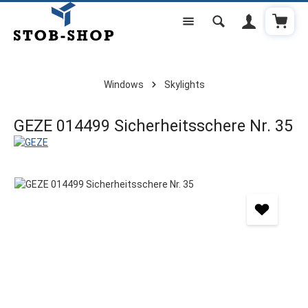
Shoppi
Skip to main content
Windows
Skylights
GEZE 014499 Sicherheitsschere Nr. 35
Skip image gallery