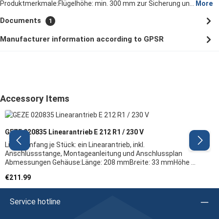
Produktmerkmale:Flügelhöhe: min. 300 mm zur Sicherung un…
More
Documents
1
Manufacturer information according to GPSR
Skip product gallery
Accessory Items
GEZE 020835 Linearantrieb E 212 R1 / 230 V
Lieferumfang je Stück: ein Linearantrieb, inkl.
Anschlussstange, Montageanleitung und Anschlussplan
Abmessungen Gehäuse:Länge: 208 mmBreite: 33 mmHöhe 80
mm Produktmerkmale:Elektrolinearantrieb zur
Regular price:
€211.99
Automatisierung der GEZE Oberlichtöffner OL 90 N, OL 95 und
OL 320zur natürlichen Lüftung im Fassadenbereichfür
einwärts öffnende KippflügelAutomatisierung von
Service hotline
Lamellenfensternzur Rahmenmontage an Holz-, Kunststoff-
und MetallfensternHublänge: 70 mmLeistungsaufnahme