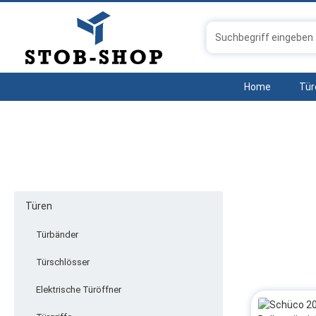
 Hauptinhalt springen
Zur Suche springen
Zur Hauptnavigation springen
Home
Tür
Türen
Türbänder
Türschlösser
Elektrische Türöffner