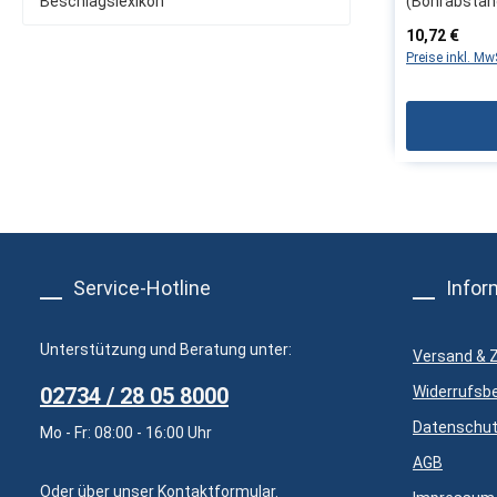
Beschlagslexikon
(Bohrabstan
mm)Produktm
Regulärer Pre
10,72 €
Aluminium Fa
Preise inkl. M
zur einfach
geeignet für
BalkontürenH
Schüco Herst
229134Hinwe
Austauschen
Justieren de
Fachkraft v
Service-Hotline
Infor
Unterstützung und Beratung unter:
Versand & 
02734 / 28 05 8000
Widerrufsb
Datenschu
Mo - Fr: 08:00 - 16:00 Uhr
AGB
Oder über unser
Kontaktformular
.