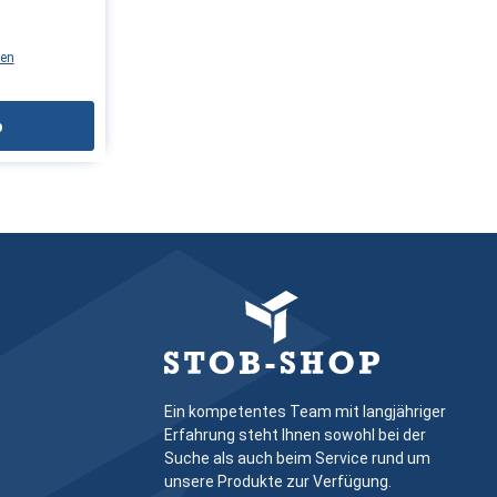
l:
äußerer Griff
ten
igung zur
rtüren /
b
laden
a: Schüco
s: Wir
von
ieren des
achkraft
Ein kompetentes Team mit langjähriger
Erfahrung steht Ihnen sowohl bei der
Suche als auch beim Service rund um
unsere Produkte zur Verfügung.