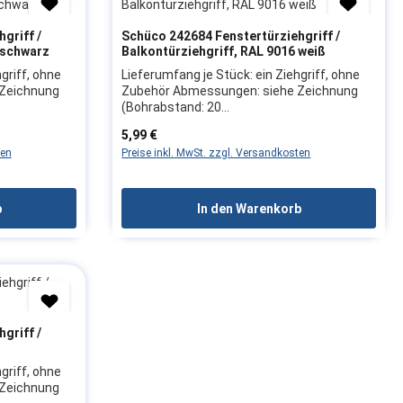
griff /
Schüco 242684 Fenstertürziehgriff /
 schwarz
Balkontürziehgriff, RAL 9016 weiß
griff, ohne
Lieferumfang je Stück: ein Ziehgriff, ohne
Zeichnung
Zubehör Abmessungen: siehe Zeichnung
(Bohrabstand: 20
l:
mm)Produktmerkmale:Material:
Regulärer Preis:
5,99 €
chwarzals
KunststoffFarbe: RAL 9016, weißals
ten
Preise inkl. MwSt. zzgl. Versandkosten
gender
äußerer Griff mit verdeckt liegender
festigung mit
Befestigung zur einfachen Befestigung mit
rtüren /
Schrauben geeignet für Fenstertüren /
Balkontüren, speziell für
b
In den Warenkorb
laden
Durchgangselemente mit Rollladen
aufgrund flachem
a: Schüco
DesignHerstellerangaben:Firma: Schüco
s: Wir
Herstellerartikel: 242684Hinweis: Wir
von
empfehlen, das Austauschen von
ieren des
Beschlagteilen sowie das Justieren des
achkraft
Fensters/der Tür durch eine Fachkraft
griff /
vornehmen zu lassen
griff, ohne
Zeichnung