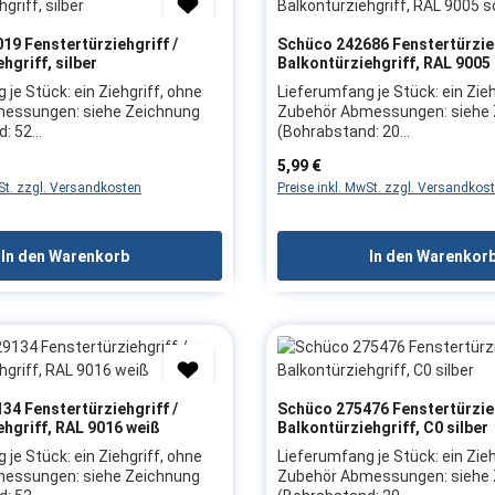
19 Fenstertürziehgriff /
Schüco 242686 Fenstertürzieh
hgriff, silber
Balkontürziehgriff, RAL 9005
 je Stück: ein Ziehgriff, ohne
Lieferumfang je Stück: ein Zieh
essungen: siehe Zeichnung
Zubehör Abmessungen: siehe 
d: 52
(Bohrabstand: 20
erkmale:Material:
mm)Produktmerkmale:Materia
is:
Regulärer Preis:
5,99 €
rbe: E6/EV1, silberZiehgriff zur
KunststoffFarbe: RAL 9005, s
wSt. zzgl. Versandkosten
Preise inkl. MwSt. zzgl. Versandkos
efestigung mit Schrauben
äußerer Griff mit verdeckt lie
 Fenstertüren /
Befestigung zur einfachen Be
erstellerangaben:Firma:
Schrauben geeignet für Fenste
ellerartikel:
Balkontüren, speziell für
In den Warenkorb
In den Warenkor
is: Wir empfehlen, das
Durchgangselemente mit Roll
 von Beschlagteilen sowie das
aufgrund flachem
s Fensters/der Tür durch eine
DesignHerstellerangaben:Firm
ornehmen zu lassen
Herstellerartikel: 242686Hinwei
empfehlen, das Austauschen 
Beschlagteilen sowie das Just
Fensters/der Tür durch eine F
34 Fenstertürziehgriff /
Schüco 275476 Fenstertürzieh
vornehmen zu lassen
ehgriff, RAL 9016 weiß
Balkontürziehgriff, C0 silber
 je Stück: ein Ziehgriff, ohne
Lieferumfang je Stück: ein Zieh
essungen: siehe Zeichnung
Zubehör Abmessungen: siehe 