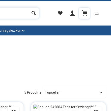
Warenkorb enthä
chlagslexikon
5 Produkte