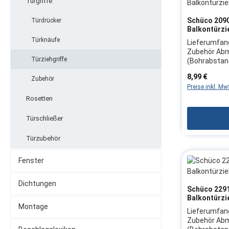
Türgriffe
Schüco 2090
Türdrücker
Balkontürzie
Türknäufe
Lieferumfang
Zubehör Abm
Türziehgriffe
(Bohrabstan
mm)Produktm
Regulärer Pre
8,99 €
Zubehör
Aluminium Fa
Preise inkl. M
einfachen B
geeignet für
Rosetten
BalkontürenH
Schüco Herst
Türschließer
209019Hinwe
Austauschen
Türzubehör
Justieren de
Fachkraft v
Fenster
Dichtungen
Schüco 2291
Balkontürzi
Montage
Lieferumfang
Zubehör Abm