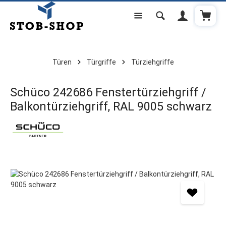
Warenk
Zum Hauptinhalt springen
Türen
Türgriffe
Türziehgriffe
Schüco 242686 Fenstertürziehgriff /
Balkontürziehgriff, RAL 9005 schwarz
Bildergalerie überspringen