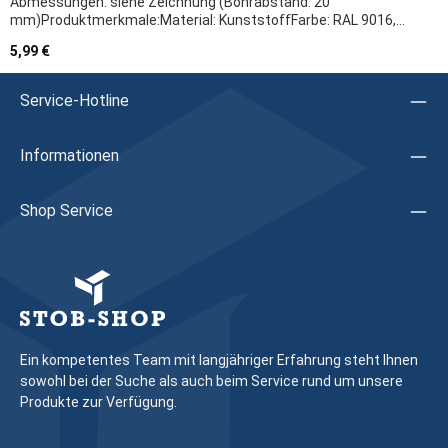
Abmessungen: siehe Zeichnung (Bohrabstand: 20
mm)Produktmerkmale:Material: KunststoffFarbe: RAL 9016,
weißals äußerer Griff mit verdeckt liegender Befestigung zur
Regulärer Preis:
5,99 €
einfachen Befestigung mit Schrauben geeignet für
Fenstertüren / Balkontüren, speziell für Durchgangselemente
mit Rollladen aufgrund flachem
Service-Hotline
DesignHerstellerangaben:Firma: Schüco Herstellerartikel:
242684Hinweis: Wir empfehlen, das Austauschen von
Beschlagteilen sowie das Justieren des Fensters/der Tür
Informationen
durch eine Fachkraft vornehmen zu lassen
Shop Service
Ein kompetentes Team mit langjähriger Erfahrung steht Ihnen
sowohl bei der Suche als auch beim Service rund um unsere
Produkte zur Verfügung.