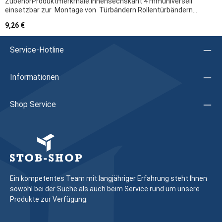
ZubehörProduktmerkmale:Innensechskant 4 mmuniversell
einsetzbar zur Montage von Türbändern Rollentürbändern
Treibriegeln Türgriffen T-Verbindern Bolzensicherungenzum
Regulärer Preis:
9,26 €
Befestigender Bandteile von Flügel- und Blendrahmenzum
Verstellen vonÖffnungsbegrenzernDreh-Kipp-
ScherenMittenverriegelungenKippbändernHerstellerangaben:
Service-Hotline
Firma: SchücoHerstellerartikel: 290153Hinweis: Wir
empfehlen, das Austauschen von Beschlagteilen sowie das
Justieren des Fensters/der Tür durch eine Fachkraft
Informationen
vornehmen zu lassen
Shop Service
Ein kompetentes Team mit langjähriger Erfahrung steht Ihnen
sowohl bei der Suche als auch beim Service rund um unsere
Produkte zur Verfügung.