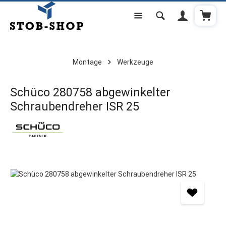
Warenk
Zum Hauptinhalt springen
Montage
Werkzeuge
Schüco 280758 abgewinkelter
Schraubendreher ISR 25
Bildergalerie überspringen