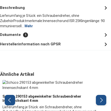
Beschreibung
Lieferumfang je Stück: ein Schraubendreher, ohne
ZubehörProduktmerkmale:Innensechsrund ISR 25Klingenlänge: 90
mmuniversell…
Mehr
Dokumente
1
Herstellerinformation nach GPSR
Produktgalerie überspringen
Ähnliche Artikel
Schüco 290153 abgewinkelter Schraubendreher
Innensechskant 4 mm
Lieferumfang je Stück: ein Schraubendreher, ohne