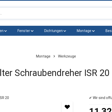
en
Fenster
Dichtungen
Montage
Bes
Montage
Werkzeuge
ter Schraubendreher ISR 20
✔ Wir sind off
Regulärer Prei
11,32