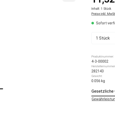
Inhalt:
1 Stück
Preise inkl. MwS
Sofort verfü
Produkt 
Produktnummer:
4-3-00002
Herstellernummer
282143
Gewicht:
0.056 kg
Gesetzliche
Gewährleistun