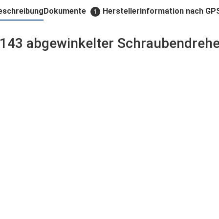
eschreibung
Dokumente
Herstellerinformation nach GP
1
143 abgewinkelter Schraubendreher