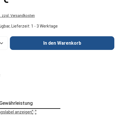
t. zzgl. Versandkosten
gbar, Lieferzeit: 1 - 3 Werktage
Anzahl: Gib den gewünschten Wert ein od
In den Warenkorb
:
 Gewährleistung
gslabel anzeigen