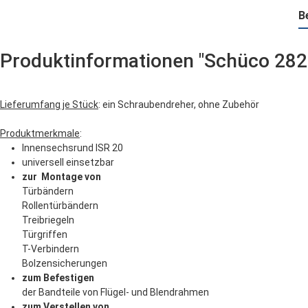
B
Produktinformationen "Schüco 282
Lieferumfang je Stück
: ein Schraubendreher, ohne Zubehör
Produktmerkmale
:
Innensechsrund ISR 20
universell einsetzbar
zur Montage von
Türbändern
Rollentürbändern
Treibriegeln
Türgriffen
T-Verbindern
Bolzensicherungen
zum Befestigen
der Bandteile von Flügel- und Blendrahmen
zum Verstellen von