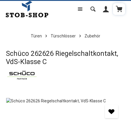
Warenk
Zum Hauptinhalt springen
Türen
Türschlösser
Zubehör
Schüco 262626 Riegelschaltkontakt,
VdS-Klasse C
Bildergalerie überspringen