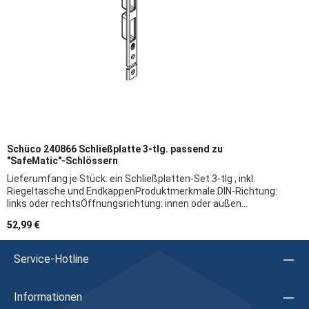
Schüco 240866 Schließplatte 3-tlg. passend zu
"SafeMatic"-Schlössern
Lieferumfang je Stück: ein Schließplatten-Set 3-tlg , inkl.
Riegeltasche und EndkappenProduktmerkmale:DIN-Richtung:
links oder rechtsÖffnungsrichtung: innen oder außen
öffnendStulp: U-Stulp, EdelstahlVerriegelungsart:
Regulärer Preis:
52,99 €
Mehrfachverriegelungfür "SafeMatic"-
Schlösser:21184921185324128224149824151124100324128
0279811Weitere Merkmale: Schließplatte inkl. Fallenanlage
Service-Hotline
für HauptschlossSchließplatten für obere und untere
VerriegelungFallenanlage für Falle und Fallenriegel
verstellbarermöglicht Einsatz von Riegelschaltkontakt
Informationen
240866Herstellerangaben:Firma: SchücoHerstellerartikel: