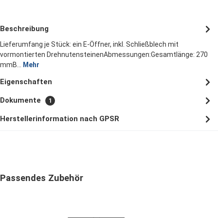
Beschreibung
Lieferumfang je Stück: ein E-Öffner, inkl. Schließblech mit
vormontierten DrehnutensteinenAbmessungen:Gesamtlänge: 270
mmB…
Mehr
Eigenschaften
Dokumente
1
Herstellerinformation nach GPSR
Produktgalerie überspringen
Passendes Zubehör