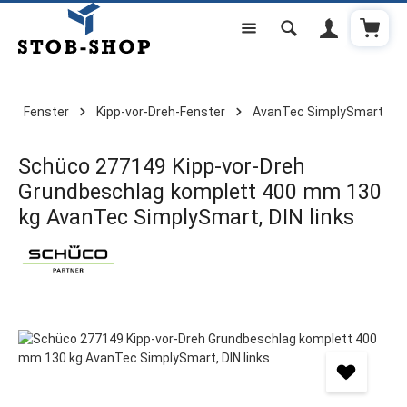
Warenk
Zum Hauptinhalt springen
Fenster
Kipp-vor-Dreh-Fenster
AvanTec SimplySmart
Schüco 277149 Kipp-vor-Dreh
Grundbeschlag komplett 400 mm 130
kg AvanTec SimplySmart, DIN links
Bildergalerie überspringen