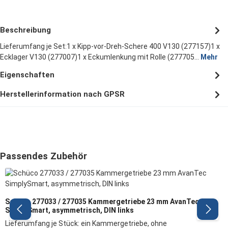
Beschreibung
Lieferumfang je Set:1 x Kipp-vor-Dreh-Schere 400 V130 (277157)1 x
Ecklager V130 (277007)1 x Eckumlenkung mit Rolle (277705…
Mehr
Eigenschaften
Herstellerinformation nach GPSR
Produktgalerie überspringen
Passendes Zubehör
Schüco 277033 / 277035 Kammergetriebe 23 mm AvanTec
SimplySmart, asymmetrisch, DIN links
Lieferumfang je Stück: ein Kammergetriebe, ohne