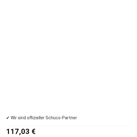
✔ Wir sind offizieller Schüco-Partner
Regulärer Preis:
117,03 €