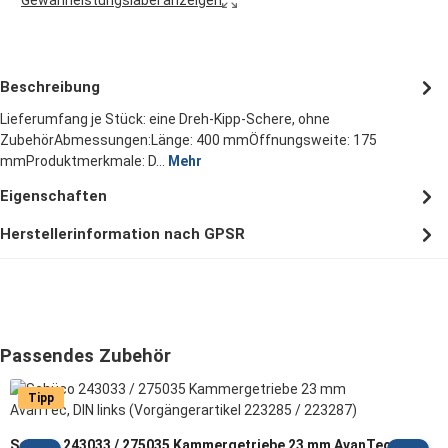
Gewährleistungslabel anzeigen
Beschreibung
Lieferumfang je Stück: eine Dreh-Kipp-Schere, ohne
ZubehörAbmessungen:Länge: 400 mmÖffnungsweite: 175
mmProduktmerkmale: D…
Mehr
Eigenschaften
Herstellerinformation nach GPSR
Produktgalerie überspringen
Passendes Zubehör
Tipp
Schüco 243033 / 275035 Kammergetriebe 23 mm AvanTec,