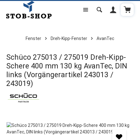
Warenk
Zum Hauptinhalt springen
Fenster
Dreh-Kipp-Fenster
AvanTec
Schüco 275013 / 275019 Dreh-Kipp-
Schere 400 mm 130 kg AvanTec, DIN
links (Vorgängerartikel 243013 /
243019)
Bildergalerie überspringen