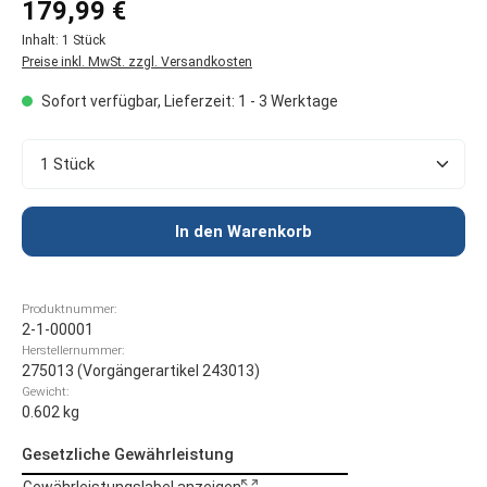
Regulärer Preis:
179,99 €
Inhalt:
1 Stück
Preise inkl. MwSt. zzgl. Versandkosten
Sofort verfügbar, Lieferzeit: 1 - 3 Werktage
Produkt Anzahl: Gib den gewünschten Wert ein oder 
In den Warenkorb
Produktnummer:
2-1-00001
Herstellernummer:
275013 (Vorgängerartikel 243013)
Gewicht:
0.602 kg
Gesetzliche Gewährleistung