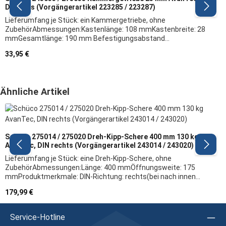
DIN links (Vorgängerartikel 223285 / 223287)
Lieferumfang je Stück: ein Kammergetriebe, ohne
ZubehörAbmessungen:Kastenlänge: 108 mmKastenbreite: 28
mmGesamtlänge: 190 mm Befestigungsabstand
Riegelstange: 175 mmBefestigungsabstand Griffrosette: 23
Regulärer Preis:
33,95 €
mmProduktmerkmale: DIN-Richtung: links(bei nach innen
öffnenden Fenstern: Griff auf rechter Seite / nach links
öffnend)Befestigungsabstand: 23 mmeinschwenkbar für
Schüco Steckgriffe und
Produktgalerie überspringen
Ähnliche Artikel
BefestigungsrosettenHerstellerangaben: Firma: Schüco
Herstellerartikel: 243033 / 275035 (VE = 20) Vorgängerartikel:
223285 / 223287 Hinweis: Wir empfehlen, das Austauschen
von Beschlagteilen sowie das Justieren des Fensters/der Tür
durch eine Fachkraft vornehmen zu lassen
Schüco 275014 / 275020 Dreh-Kipp-Schere 400 mm 130 kg
AvanTec, DIN rechts (Vorgängerartikel 243014 / 243020)
Lieferumfang je Stück: eine Dreh-Kipp-Schere, ohne
ZubehörAbmessungen:Länge: 400 mmÖffnungsweite: 175
mmProduktmerkmale: DIN-Richtung: rechts(bei nach innen
öffnenden Fenstern: Griff auf linker Seite / nach rechts
Regulärer Preis:
179,99 €
öffnend)Flügelgewicht: max. 130 kgHerstellerangaben: Firma:
Schüco Herstellerartikel: 275014 bzw. 275020 (bei VE =
25)Vorgängerartikel: 243014 / 243020 Hinweis: Wir empfehlen,
Service-Hotline
das Austauschen von Beschlagteilen sowie das Justieren