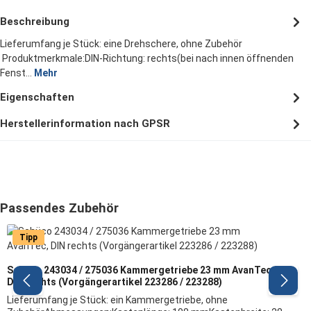
Beschreibung
Lieferumfang je Stück: eine Drehschere, ohne Zubehör
Produktmerkmale:DIN-Richtung: rechts(bei nach innen öffnenden
Fenst…
Mehr
Eigenschaften
Herstellerinformation nach GPSR
Produktgalerie überspringen
Passendes Zubehör
Tipp
Schüco 243034 / 275036 Kammergetriebe 23 mm AvanTec,
DIN rechts (Vorgängerartikel 223286 / 223288)
Lieferumfang je Stück: ein Kammergetriebe, ohne