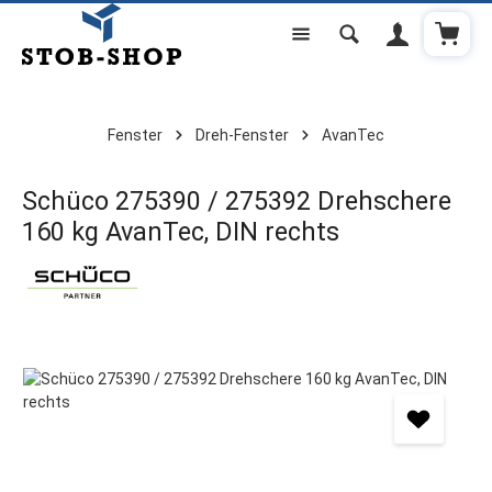
Warenk
Zum Hauptinhalt springen
Fenster
Dreh-Fenster
AvanTec
Schüco 275390 / 275392 Drehschere
160 kg AvanTec, DIN rechts
Bildergalerie überspringen