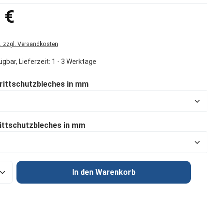
s:
 €
t. zzgl. Versandkosten
gbar, Lieferzeit: 1 - 3 Werktage
auswählen
Trittschutzbleches in mm
auswählen
ittschutzbleches in mm
Anzahl: Gib den gewünschten Wert ein od
In den Warenkorb