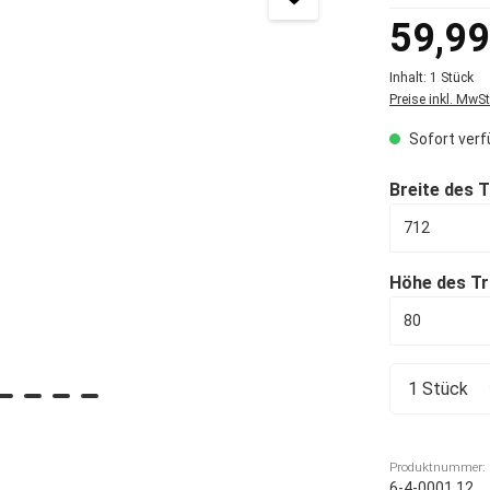
Regulärer Prei
59,99
Inhalt:
1 Stück
Preise inkl. MwS
Sofort verfü
Breite des 
Höhe des Tr
Produkt 
Produktnummer:
6-4-0001.12