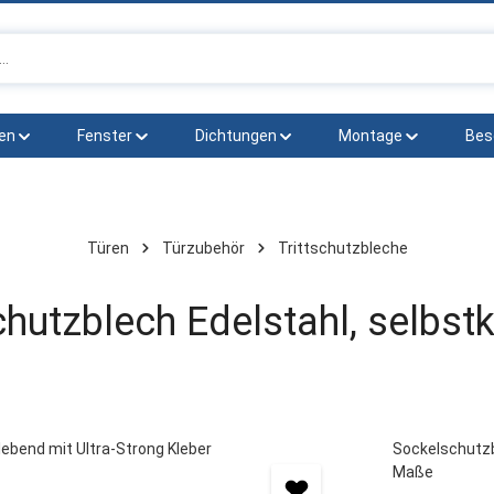
en
Fenster
Dichtungen
Montage
Bes
Türen
Türzubehör
Trittschutzbleche
chutzblech Edelstahl, selbst
Sockelschutzbl
Maße