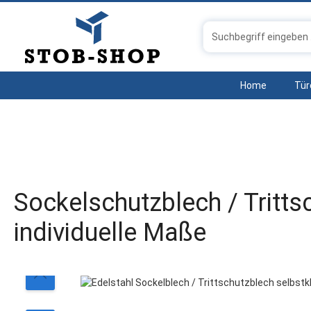
 Hauptinhalt springen
Zur Suche springen
Zur Hauptnavigation springen
Home
Tür
Sockelschutzblech / Tritts
individuelle Maße
Bildergalerie überspringen