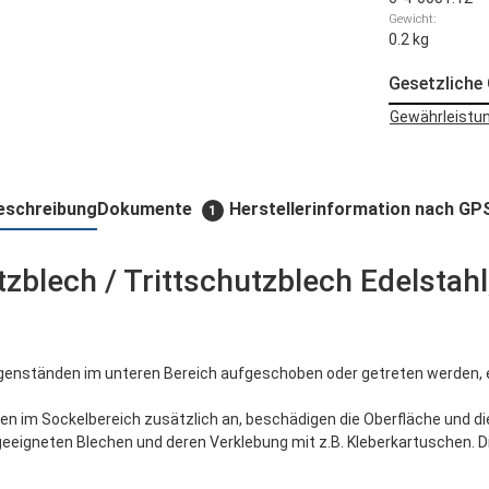
Gewicht:
0.2 kg
Gesetzliche
Gewährleistun
eschreibung
Dokumente
Herstellerinformation nach GP
1
blech / Trittschutzblech Edelstahl,
genständen im unteren Bereich aufgeschoben oder getreten werden,
en im Sockelbereich zusätzlich an, beschädigen die Oberfläche und d
eeigneten Blechen und deren Verklebung mit z.B. Kleberkartuschen. D