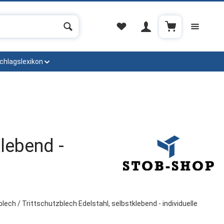
Warenkorb enthä
chlagslexikon
klebend -
ech / Trittschutzblech Edelstahl, selbstklebend - individuelle